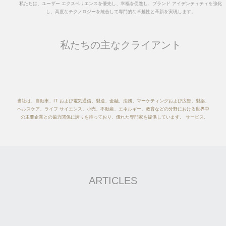
私たちは、ユーザー エクスペリエンスを優先し、幸福を促進し、ブランド アイデンティティを強化
し、高度なテクノロジーを統合して専門的な卓越性と革新を実現します。
私たちの主なクライアント
当社は、自動車、IT および電気通信、製造、金融、法務、マーケティングおよび広告、製薬、
ヘルスケア、ライフ サイエンス、小売、不動産、エネルギー、教育などの分野における世界中
の主要企業との協力関係に誇りを持っており、優れた専門家を提供しています。 サービス.
ARTICLES