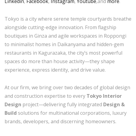
Linkedin
,
Facebook
,
Instagram
,
Youtube
,and
more
.
Tokyo is a city where serene temple courtyards breathe
alongside cutting-edge innovation. From flagship
boutiques in Ginza and agile workspaces in Roppongi
to minimalist homes in Daikanyama and hidden-gem
restaurants in Kagurazaka, the city’s most powerful
spaces do more than house activity—they shape
experience, express identity, and drive value.
At our firm, we bring over two decades of global design
and construction expertise to every
Tokyo Interior
Design
project—delivering fully integrated
Design &
Build
solutions for multinational corporations, luxury
brands, developers, and discerning homeowners.