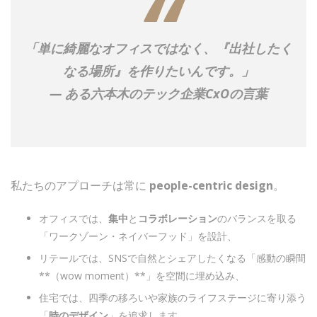
「単に綺麗なオフィスではなく、『出社したく
なる場所』を作りたいんです。」
— ある六本木のテック企業CxOの言葉
私たちのアプローチは常に
people-centric design
。
オフィスでは、
集中
と
コラボレーション
のバランスを取る
「ワークゾーン・ネイバーフッド」を設計、
リテールでは、SNSで自然とシェアしたくなる「感動の瞬間
**（wow moment）**」を空間に埋め込み、
住宅では、四季の移ろいや家族のライフステージに寄り添う
「
時のデザイン
」を追求します。